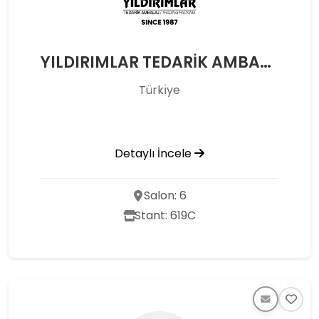
YILDIRIMLAR TEDARİK AMBALAJ SAN. TİC. LTD. ŞTİ.
Türkı̇ye
Detaylı İncele
Salon: 6
Stant: 619C