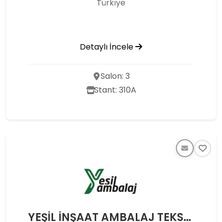
Türkı̇ye
Detaylı İncele
Salon: 3
Stant: 310A
YEŞİL İNŞAAT AMBALAJ TEKSTİL TARIM SANAYİ VE TİCARET A.Ş.