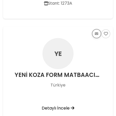
Stant: 1273A
YE
YENİ KOZA FORM MATBAACILIK HİZ. SAN. VE TİC. LTD. ŞTİ.
Türkı̇ye
Detaylı İncele