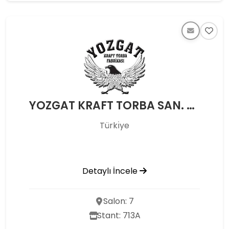
YOZGAT KRAFT TORBA SAN. VE TİC. A.Ş.
Türkı̇ye
Detaylı İncele
Salon: 7
Stant: 713A