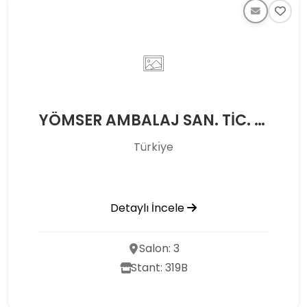
YÖMSER AMBALAJ SAN. TİC. VE PAZ. A.Ş.
Türkı̇ye
Detaylı İncele
Salon: 3
Stant: 319B