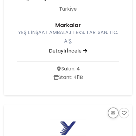
Türkı̇ye
Markalar
YEŞİL İNŞAAT AMBALAJ TEKS. TAR. SAN. TİC.
A.Ş.
Detaylı İncele
Salon: 4
Stant: 411B