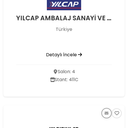
YILCAP AMBALAJ SANAYİ VE TİCARET A.Ş.
Türkı̇ye
Detaylı İncele
Salon: 4
Stant: 411C