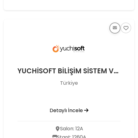
YUCHİSOFT BİLİŞİM SİSTEM VE ÇÖZÜMLERİ SAN. VE TİC. LTD. ŞTİ.
Türkı̇ye
Detaylı İncele
Salon: 12A
Stant: 1260A