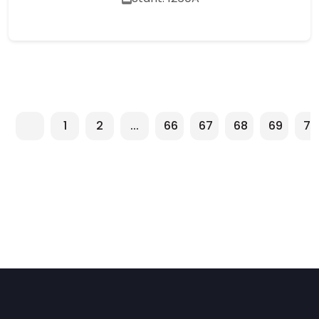
1
2
...
66
67
68
69
70