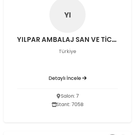
YI
YILPAR AMBALAJ SAN VE TİC A.Ş.
Türkı̇ye
Detaylı İncele
Salon: 7
Stant: 705B