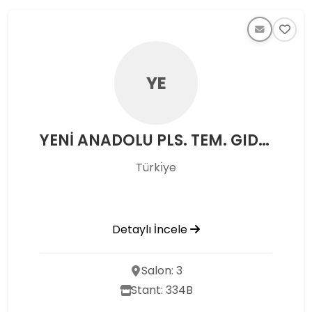
YE
YENİ ANADOLU PLS. TEM. GID. MAD. İNŞ. TURZ. TİC. LTD. ŞTİ.
Türkı̇ye
Detaylı İncele
Salon: 3
Stant: 334B