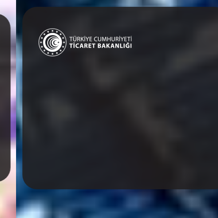
T.C. Ticaret Bakanlığı
Prestijli Fuar Statüsündeki
Katılımcılarımıza
%50'ye Varan Destek!
Detaylı Bilgi Al