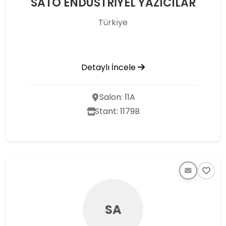
SATO ENDÜSTRİYEL YAZICILAR
Türkı̇ye
Detaylı İncele
Salon: 11A
Stant: 1179B
SA