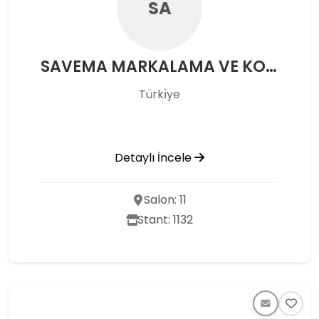
SA
SAVEMA MARKALAMA VE KODLAMA MAK. SAN. TİC. LTD. ŞTİ.
Türkı̇ye
Detaylı İncele
Salon: 11
Stant: 1132