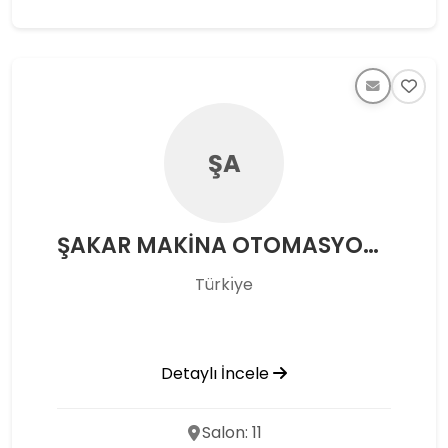
ŞA
ŞAKAR MAKİNA OTOMASYON İTH. İHR. SAN. VE TİC. LTD. ŞTİ.
Türkı̇ye
Detaylı İncele
Salon: 11