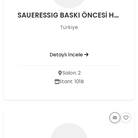
SAUERESSIG BASKI ÖNCESİ HAZ SİST SAN TİC A .Ş.
Türkı̇ye
Detaylı İncele
Salon: 2
Stant: 101B