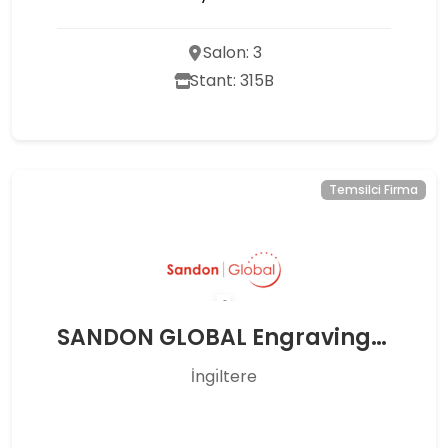
Salon: 3
Stant: 315B
Temsilci Firma
SANDON GLOBAL Engraving Tecnology
İngı̇ltere