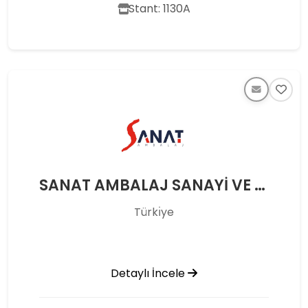
Stant: 1130A
SANAT AMBALAJ SANAYİ VE TİCARET A.Ş.
Türkı̇ye
Detaylı İncele