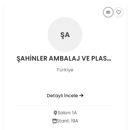
ŞA
ŞAHİNLER AMBALAJ VE PLASTİK SAN TİC A.Ş.
Türkı̇ye
Detaylı İncele
Salon: 1A
Stant: 19A