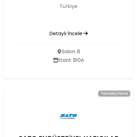
Türkı̇ye
Detaylı İncele
Salon: 8
Stant: 810A
Temsilci Firma