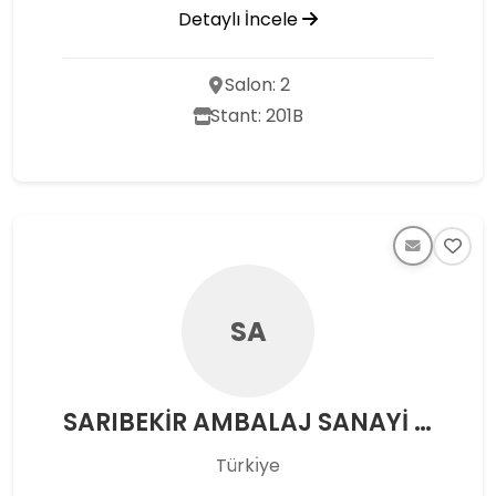
Detaylı İncele
Salon: 2
Stant: 201B
SA
SARIBEKİR AMBALAJ SANAYİ VE TİCARET A.Ş.
Türkı̇ye