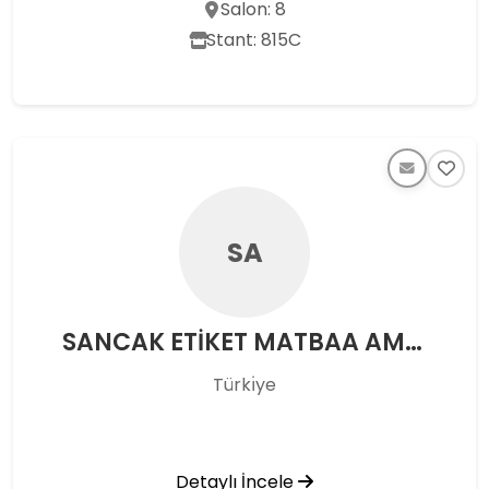
Salon: 8
Stant: 815C
SA
SANCAK ETİKET MATBAA AMBALAJ İNŞ. SAN. VE TİC. A.Ş.
Türkı̇ye
Detaylı İncele