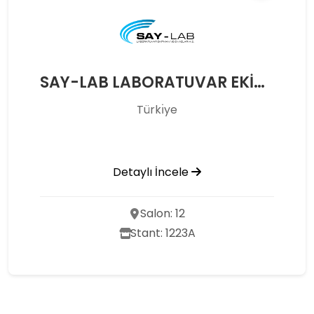
SAY-LAB LABORATUVAR EKİPMAN VE CİHAZLARI A.Ş.
Türkı̇ye
Detaylı İncele
Salon: 12
Stant: 1223A