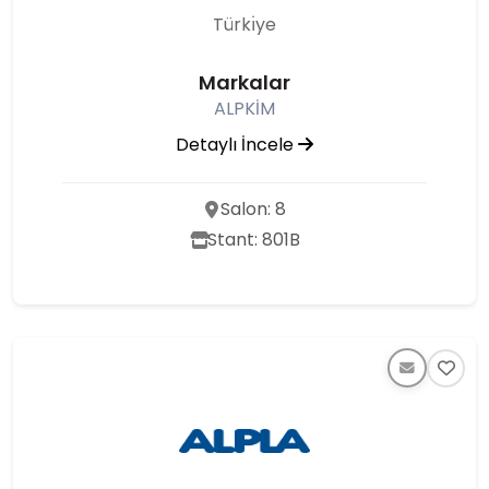
Türkı̇ye
Markalar
ALPKİM
Detaylı İncele
Salon: 8
Stant: 801B