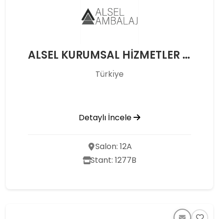
ALSEL KURUMSAL HİZMETLER YEDEK PARÇA OTOMOTİV İNŞ. SAN VE TİC. LTD. ŞTİ.
Türkı̇ye
Detaylı İncele
Salon: 12A
Stant: 1277B