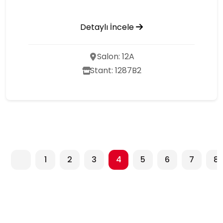
Detaylı İncele
Salon: 12A
Stant: 1287B2
1
2
3
4
5
6
7
8