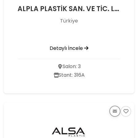
ALPLA PLASTİK SAN. VE TİC. LTD. ŞTİ.
Türkı̇ye
Detaylı İncele
Salon: 3
Stant: 316A