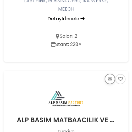
LABTHINK, ROSSINI, OFRU, IKA WERKE,
MEECH
Detaylı İncele
Salon: 2
Stant: 228A
ALP BASIM MATBAACILIK VE AMBALAJ SANAJİ TİCARET LİMİTED ŞİRKETİ
Türkı̇ye