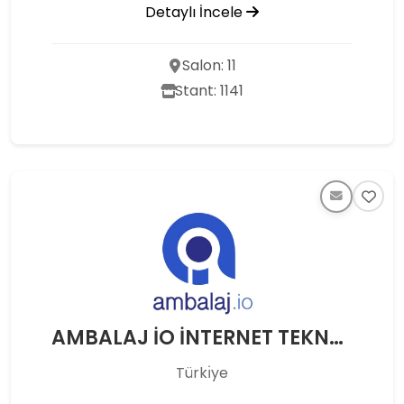
Detaylı İncele
Salon: 11
Stant: 1141
AMBALAJ İO İNTERNET TEKNOLOJİLERİ BİLİŞİM HİZM. TİC. LTD. ŞTİ.
Türkı̇ye