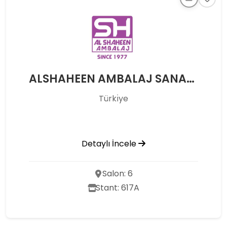
ALSHAHEEN AMBALAJ SANAYİ VE TİCARET ANONİM ŞİRKETİ
Türkı̇ye
Detaylı İncele
Salon: 6
Stant: 617A