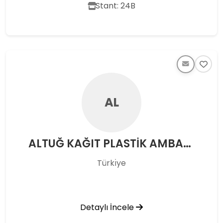
Stant: 24B
AL
ALTUĞ KAĞIT PLASTİK AMBALAJ SAN. VE TİC.LTD.ŞTİ
Türkı̇ye
Detaylı İncele