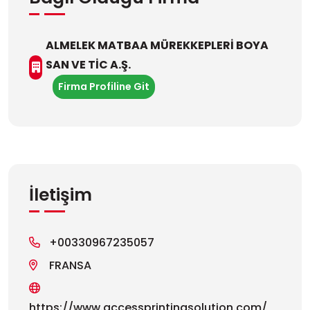
ALMELEK MATBAA MÜREKKEPLERİ BOYA
SAN VE TİC A.Ş.
Firma Profiline Git
İletişim
+00330967235057
FRANSA
https://www.accessprintingsolution.com/