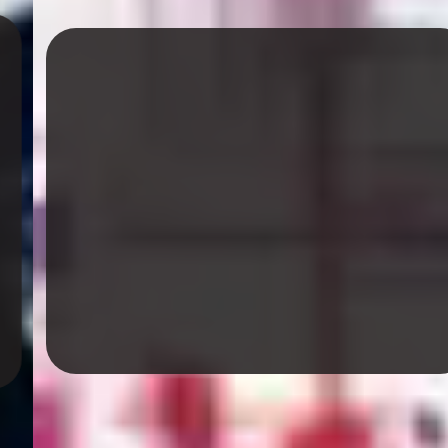
MyTüyap ile Dijital Fuar
Deneyimine Geçin!
MyTüyap, Tüyap’ın dijital fuar uygulamasıdır.
Ziyaretçilerin ve katılımcıların fuar deneyimini
tek platformda birleştirerek daha akıllı, hızlı ve
kolay hale getirir.
Bilet Al